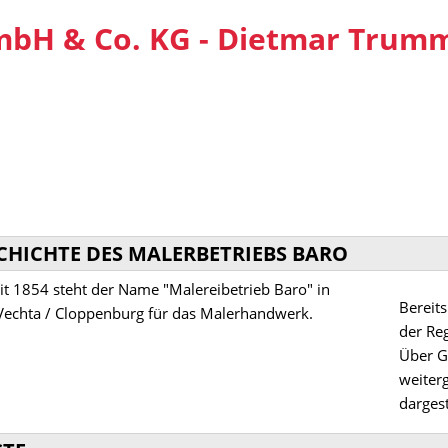
SCHICHTE DES MALERBETRIEBS BARO
Bereit
der Re
Über G
weiter
dargest