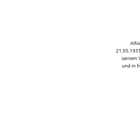
Alfo
21.05.193
seinem V
und in f